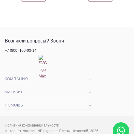
Возникли вопросы? Звони
+7 (800) 100-03-14
КОМПАНИЯ
О компании
МАГАЗИН
Статьи
Доставка и оплата
ПОМОЩЬ
Контакты
Акции
Вопрос-ответ
Экскурсия
Гарантия и срок возврата
Политика конфиденциальности
Интернет-магазин NE pigments Елены Нечаевой, 2026