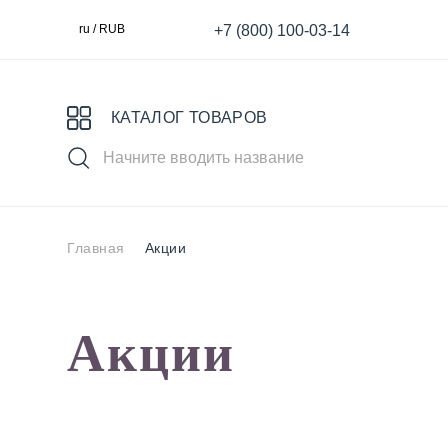
+7 (800) 100-03-14
ru / RUB
КАТАЛОГ ТОВАРОВ
Главная
Акции
Выбери свой пигмент
Специя
MASTER
S
Акции
для Век
для татуажа
К
Ареолы