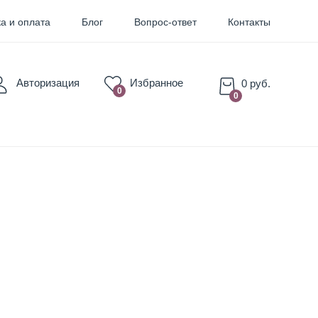
а и оплата
Блог
Вопрос-ответ
Контакты
Авторизация
Избранное
0 руб.
0
0
для Бровей
для Губ