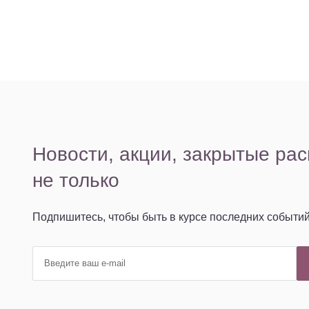
Вам может пригодиться
Специя
для
Р
Наша рассылка
Трихопигментации
Плакаты
Мерч
Новости, акции, закрытые ра
не только
Подпишитесь, чтобы быть в курсе последних событи