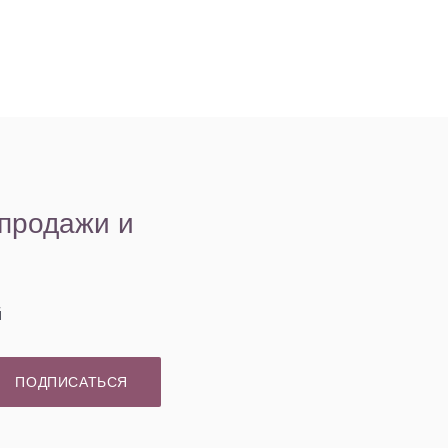
емуверы
Охлаждающие
Разбавитель
гели
спродажи и
й
ПОДПИСАТЬСЯ