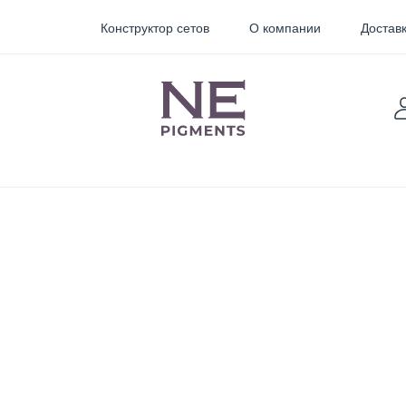
Конструктор сетов
О компании
Доставк
TARTER
Sticky
Пигменты для
Pigments
перманентного
макияжа
орректоры
Неоновые
пигменты для
мини тату