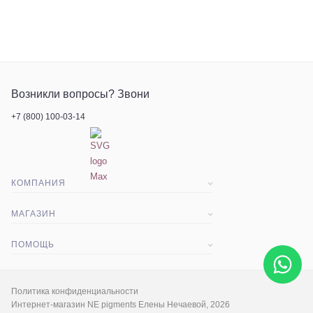
Возникли вопросы? Звони
+7 (800) 100-03-14
КОМПАНИЯ
О компании
МАГАЗИН
Статьи
Доставка и оплата
ПОМОЩЬ
Контакты
Акции
Вопрос-ответ
Экскурсия
Гарантия и срок возврата
Политика конфиденциальности
Интернет-магазин NE pigments Елены Нечаевой, 2026