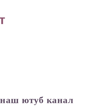
т
емуверы
Охлаждающие
Разбавитель
гели
 наш ютуб канал