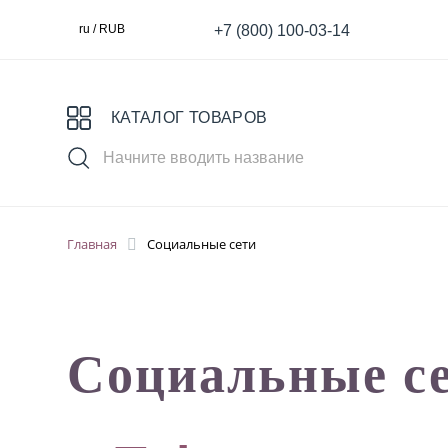
+7 (800) 100-03-14
ru / RUB
КАТАЛОГ ТОВАРОВ
Главная
Социальные сети
Выбери свой пигмент
Специя
MASTER
S
Социальные с
для Век
для татуажа
К
Ареолы