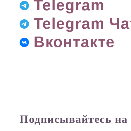
Telegram
Вам может пригодиться
Telegram Ча
Специя
для
Р
Вконтакте
Трихопигментации
Плакаты
Мерч
Подписывайтесь на