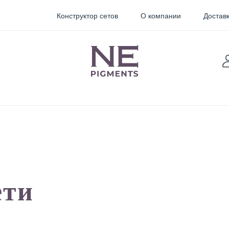
Конструктор сетов
О компании
Доставк
TARTER
Sticky
Пигменты для
Pigments
перманентного
ети
макияжа
орректоры
Неоновые
пигменты для
мини тату