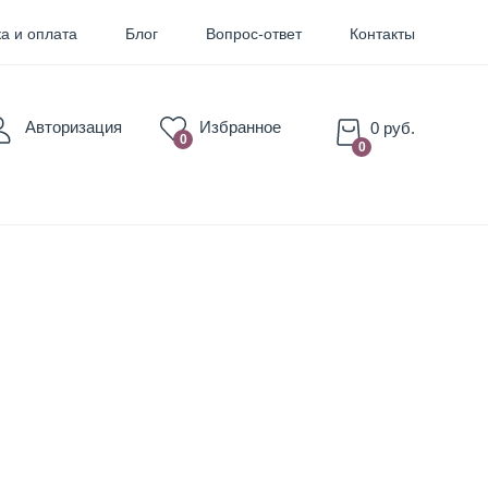
а и оплата
Блог
Вопрос-ответ
Контакты
Авторизация
Избранное
0 руб.
0
0
для Бровей
для Губ