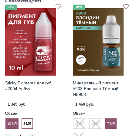
NEW
NEW
Sticky Pigments для губ
Минеральный пигмент
#2004 Арбуз
#908 Блондин Тёмный
NE908
1 345 руб.
1 460 руб.
Объем
Объем
10 МЛ
3 МЛ
15 МЛ
10 МЛ
7 МЛ