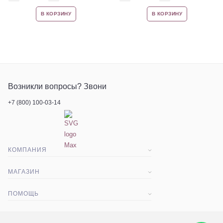
В КОРЗИНУ
В КОРЗИНУ
Возникли вопросы? Звони
+7 (800) 100-03-14
КОМПАНИЯ
О компании
МАГАЗИН
Статьи
Доставка и оплата
ПОМОЩЬ
Контакты
Акции
Вопрос-ответ