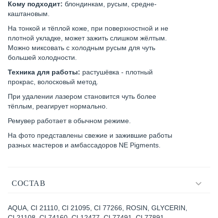
Кому подходит:
блондинкам, русым, средне-
каштановым.
На тонкой и тёплой коже, при поверхностной и не
плотной укладке, может зажить слишком жёлтым.
Можно миксовать с холодным русым для чуть
большей холодности.
Техника для работы:
растушёвка - плотный
прокрас, волосковый метод.
При удалении лазером становится чуть более
тёплым, реагирует нормально.
Ремувер работает в обычном режиме.
На фото представлены свежие и зажившие работы
разных мастеров и амбассадоров NE Pigments.
СОСТАВ
AQUA, CI 21110, CI 21095, CI 77266, ROSIN, GLYCERIN,
CI 21108, CI 74160, CI 12477, CI 77491, CI 77891,