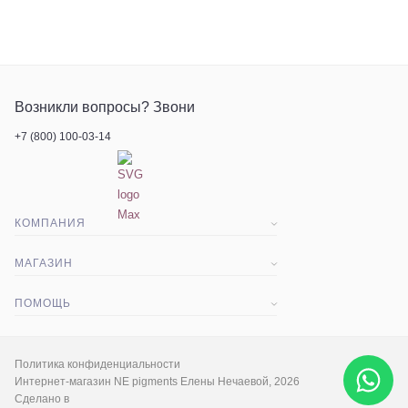
Возникли вопросы? Звони
+7 (800) 100-03-14
КОМПАНИЯ
О компании
МАГАЗИН
Статьи
Доставка и оплата
ПОМОЩЬ
Контакты
Акции
Вопрос-ответ
Экскурсия
Гарантия и срок возврата
Политика конфиденциальности
Интернет-магазин NE pigments Елены Нечаевой, 2026
Сделано в
Социальные сети
Палитра цветов