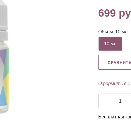
699 ру
Объем: 10 мл
емуверы
Охлаждающие
Разбавитель
гели
10 мл
СРАВНИТ
Оформить в 1
–
Бесплатная ко