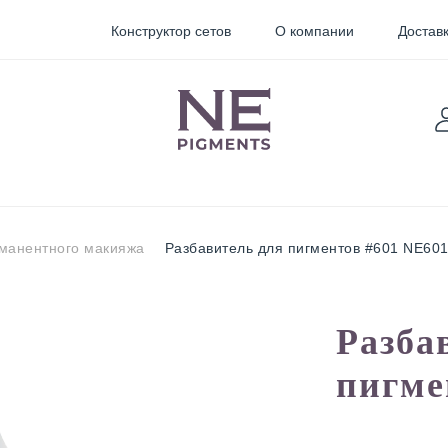
Конструктор сетов
О компании
Доставк
рманентного макияжа
Разбавитель для пигментов #601 NE60
TARTER
Sticky
Пигменты для
Разба
Pigments
перманентного
макияжа
пигме
орректоры
Неоновые
пигменты для
мини тату