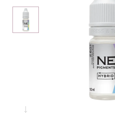
Вам может пригодиться
Специя
для
Р
Трихопигментации
Плакаты
Мерч