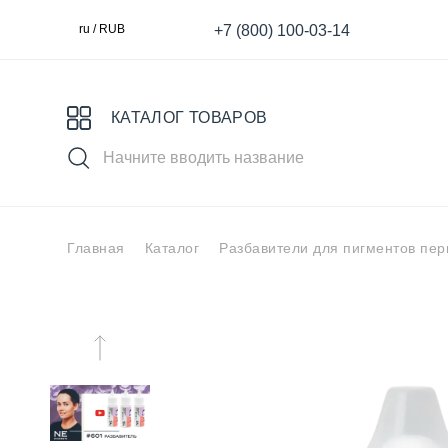
+7 (800) 100-03-14
ru / RUB
КАТАЛОГ ТОВАРОВ
Главная
Каталог
Разбавители для пигментов пе
Выбери свой пигмент
Специя
MASTER
S
для Век
для татуажа
К
Ареолы