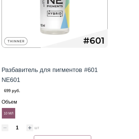
Разбавитель для пигментов #601
NE601
699 руб.
Объем
10 МЛ
шт