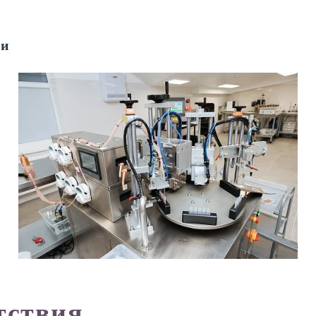
еи
тствия