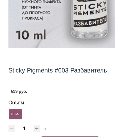
Stiсky Pigments #603 Разбавитель
699 руб.
Объем
10 МЛ
шт