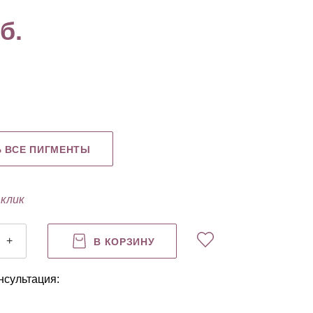
б.
Картриджи
Книги
NE Edle
Ь ВСЕ ПИГМЕНТЫ
 клик
+
В КОРЗИНУ
нсультация: