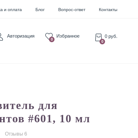
а и оплата
Блог
Вопрос-ответ
Контакты
Авторизация
Избранное
0 руб.
0
0
1
для Бровей
для Губ
витель для
нтов #601, 10 мл
Отзывы 6