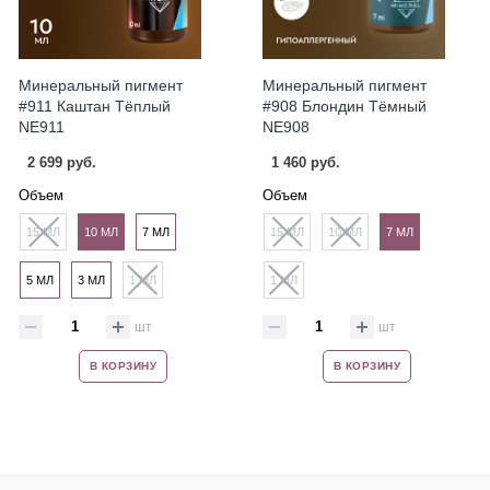
Минеральный пигмент
Минеральный пигмент
#911 Каштан Тёплый
#908 Блондин Тёмный
NE911
NE908
2 699 руб.
1 460 руб.
Объем
Объем
15 МЛ
10 МЛ
7 МЛ
15 МЛ
10 МЛ
7 МЛ
5 МЛ
3 МЛ
1 МЛ
1 МЛ
шт
шт
В КОРЗИНУ
В КОРЗИНУ