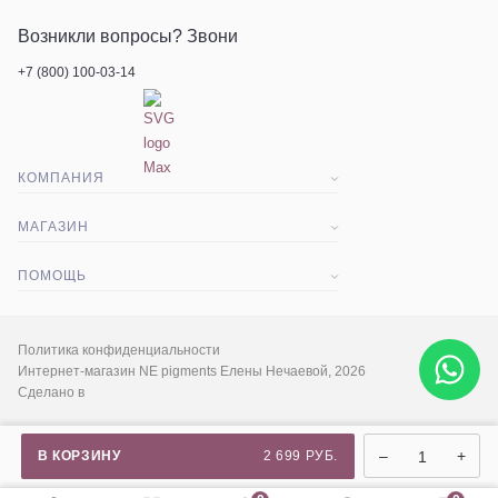
Возникли вопросы? Звони
+7 (800) 100-03-14
КОМПАНИЯ
О компании
МАГАЗИН
Статьи
Доставка и оплата
ПОМОЩЬ
Контакты
Акции
Вопрос-ответ
Экскурсия
Гарантия и срок возврата
Политика конфиденциальности
Интернет-магазин NE pigments Елены Нечаевой, 2026
Сделано в
Социальные сети
Палитра цветов
Сертификаты продукции
–
+
В КОРЗИНУ
2 699 РУБ.
Сертификаты MSDS