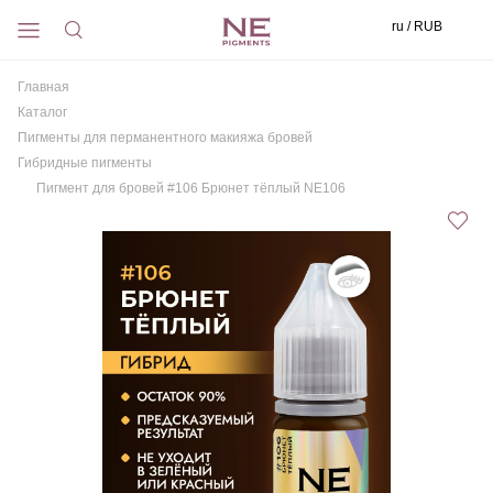
ru / RUB
Главная
Каталог
Пигменты для перманентного макияжа бровей
Гибридные пигменты
Пигмент для бровей #106 Брюнет тёплый NE106