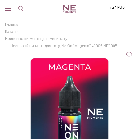
ru / RUB
Главная
Каталог
Неоновые пигменты для мини тату
Неоновый пигмент для тату, Ne On "Magenta" #1005 NE1005