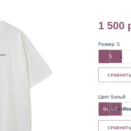
1 500 
емуверы
Охлаждающие
Разбавитель
гели
Размер: S
S
L
СРАВНИТ
Цвет: Белый
Белый
Коричнев
Ро
СРАВНИТ