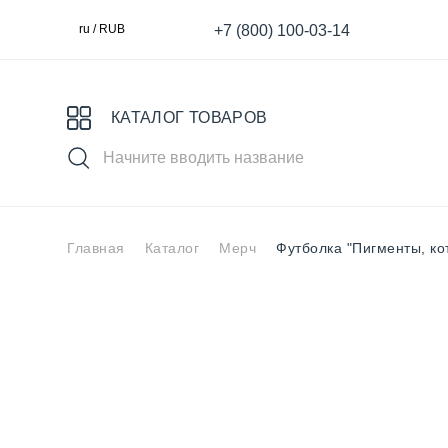
+7 (800) 100-03-14
ru / RUB
КАТАЛОГ ТОВАРОВ
Главная
Каталог
Мерч
Футболка "Пигменты, к
Выбери свой пигмент
Специя
MASTER
S
для Век
для татуажа
К
Ареолы