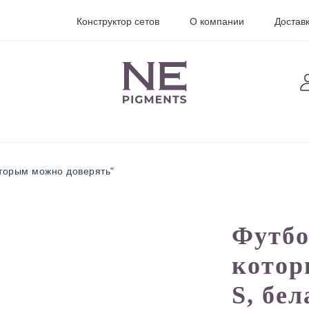
Конструктор сетов
О компании
Доставк
оторым можно доверять"
TARTER
Sticky
Пигменты для
Футбо
Pigments
перманентного
макияжа
котор
орректоры
Неоновые
пигменты для
S, бел
мини тату