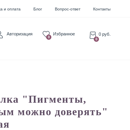
а и оплата
Блог
Вопрос-ответ
Контакты
Авторизация
Избранное
0 руб.
0
0
для Бровей
для Губ
лка "Пигменты,
ым можно доверять"
ая