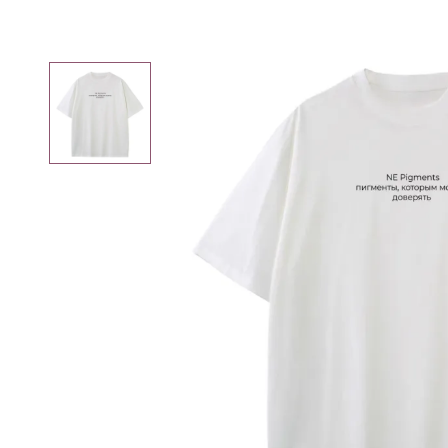
Вам может пригодиться
Специя
для
Р
Трихопигментации
Плакаты
Мерч