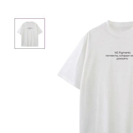
Вам может пригодиться
Специя
для
Р
Трихопигментации
Плакаты
Мерч