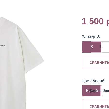
1 500 
емуверы
Охлаждающие
Разбавитель
гели
Размер: S
S
L
СРАВНИТ
Цвет: Белый
Белый
Коричнев
Ро
СРАВНИТ