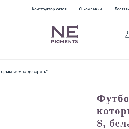
Конструктор сетов
О компании
Доставк
оторым можно доверять"
TARTER
Sticky
Пигменты для
Футбо
Pigments
перманентного
макияжа
котор
орректоры
Неоновые
пигменты для
S, бел
мини тату