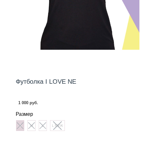
Футболка I LOVE NE
1 000 руб.
Размер
S
M
L
L МУЖ