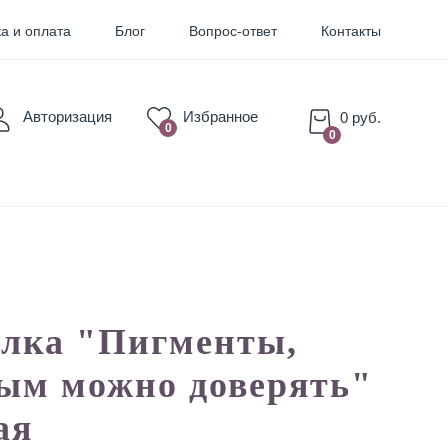
а и оплата
Блог
Вопрос-ответ
Контакты
Авторизация
Избранное
0 руб.
0
0
для Бровей
для Губ
лка "Пигменты,
ым можно доверять"
ая