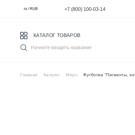
+7 (800) 100-03-14
ru / RUB
КАТАЛОГ ТОВАРОВ
Главная
Каталог
Мерч
Футболка "Пигменты, к
Выбери свой пигмент
Специя
MASTER
S
для Век
для татуажа
К
Ареолы