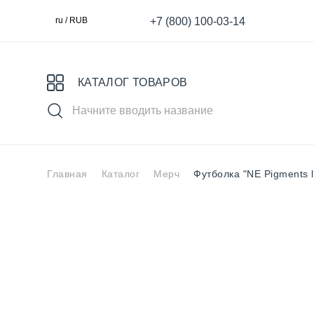
+7 (800) 100-03-14
ru / RUB
КАТАЛОГ ТОВАРОВ
Главная
Каталог
Мерч
Футболка "NE Pigments 
Выбери свой пигмент
Специя
MASTER
S
для Век
для татуажа
К
Ареолы