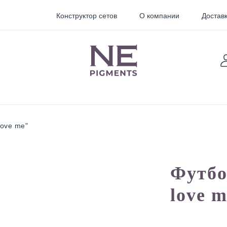
Конструктор сетов
О компании
Доставк
love me"
TARTER
Sticky
Пигменты для
Футбо
Pigments
перманентного
макияжа
love m
орректоры
Неоновые
пигменты для
мини тату