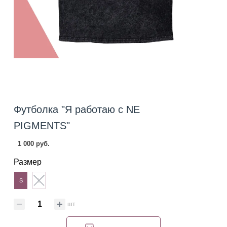
Футболка "Я работаю с NE
PIGMENTS"
1 000 руб.
Размер
S
L
шт