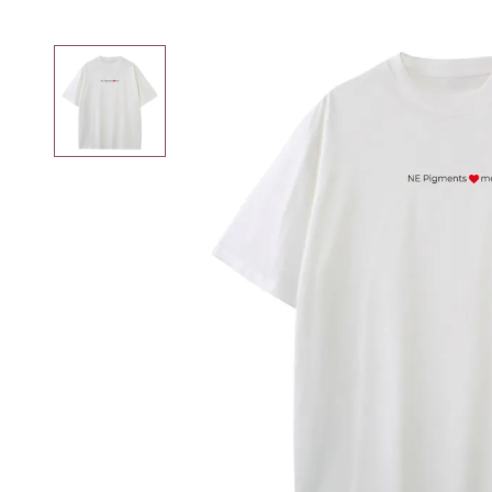
Вам может пригодиться
Специя
для
Р
Трихопигментации
Плакаты
Мерч