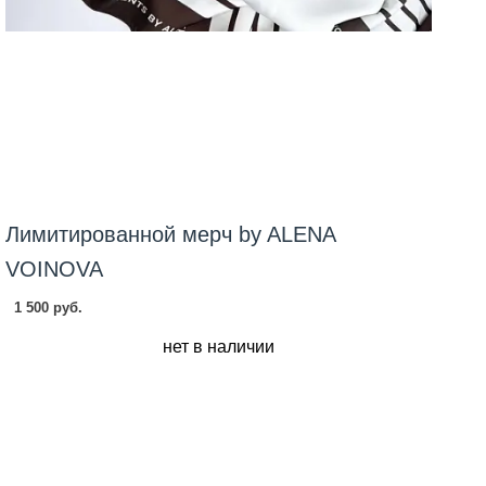
Лимитированной мерч by ALENA
Н
VOINOVA
п
1 500 руб.
8
нет в наличии
Цв
Ч