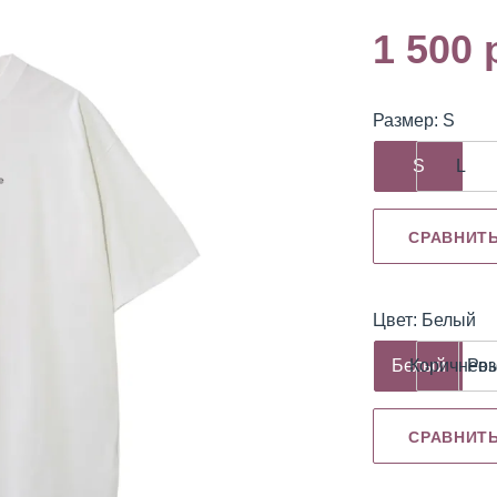
1 500 
Размер: S
емуверы
Охлаждающие
Разбавитель
гели
S
L
СРАВНИТ
Цвет: Белый
Белый
Коричнев
Ро
СРАВНИТ