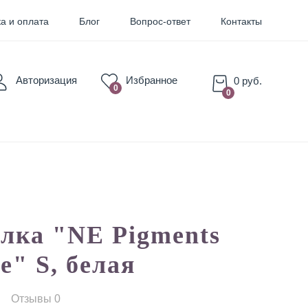
а и оплата
Блог
Вопрос-ответ
Контакты
Авторизация
Избранное
0 руб.
0
0
для Бровей
для Губ
лка "NE Pigments
e" S, белая
Отзывы 0