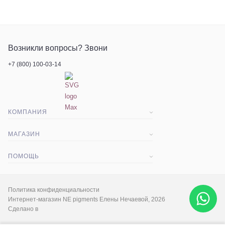
Возникли вопросы? Звони
+7 (800) 100-03-14
КОМПАНИЯ
О компании
МАГАЗИН
Статьи
Доставка и оплата
ПОМОЩЬ
Контакты
Акции
Вопрос-ответ
Экскурсия
Гарантия и срок возврата
Политика конфиденциальности
Интернет-магазин NE pigments Елены Нечаевой, 2026
Сделано в
Социальные сети
Палитра цветов