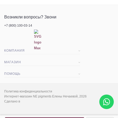
Возникли вопросы? Звони
+7 (800) 100-03-14
КОМПАНИЯ
О компании
МАГАЗИН
Статьи
Доставка и оплата
ПОМОЩЬ
Контакты
Акции
Вопрос-ответ
Экскурсия
Гарантия и срок возврата
Политика конфиденциальности
Интернет-магазин NE pigments Елены Нечаевой, 2026
Сделано в
Социальные сети
Палитра цветов
Сертификаты продукции