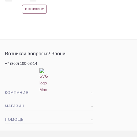
В КОРЗИНУ
Возникли вопросы? Звони
+7 (800) 100-03-14
КОМПАНИЯ
О компании
МАГАЗИН
Статьи
Доставка и оплата
ПОМОЩЬ
Контакты
Акции
Вопрос-ответ