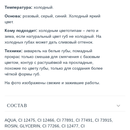
Температура:
холодный.
Основа:
розовый, серый, синий. Холодный яркий
цвет.
Кому подходит:
холодным цветотипам – лето и
зима, если натуральный цвет губ не холодный. На
холодных губах может дать сливовый оттенок.
Техники:
акварель на белые губы, помадный
прокрас только смешав для смягчения с базовым
цветом, контур с растушёвкой на прохладные,
похожие по цвету губы, только для создания более
чёткой формы губ.
На фото изображены свежие и зажившие работы.
СОСТАВ
AQUA, CI 12475, CI 12466, CI 77891, CI 77491, CI 73915,
ROSIN, GLYCERIN, CI 77266, CI 12477, CI