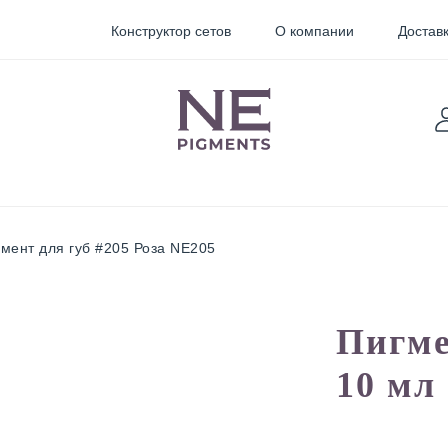
Конструктор сетов
О компании
Доставк
мент для губ #205 Роза NE205
TARTER
Sticky
Пигменты для
Пигме
Pigments
перманентного
макияжа
10 мл
орректоры
Неоновые
пигменты для
мини тату