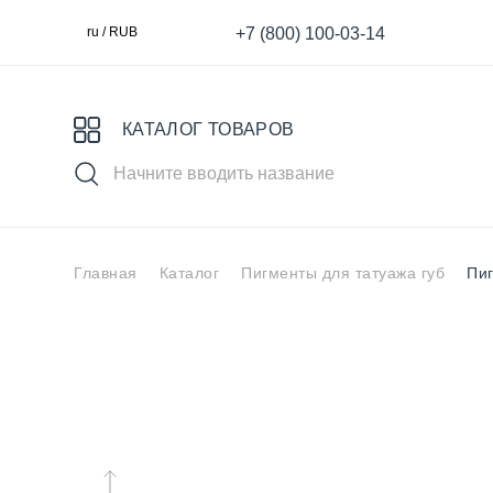
+7 (800) 100-03-14
ru / RUB
КАТАЛОГ ТОВАРОВ
Главная
Каталог
Пигменты для татуажа губ
Пиг
Выбери свой пигмент
Специя
MASTER
S
для Век
для татуажа
К
Ареолы