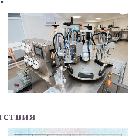
еи
тствия