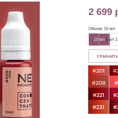
2 699 
Объем: 10 мл
емуверы
Охлаждающие
Разбавитель
гели
10 мл
3 мл
1
СРАВНИТ