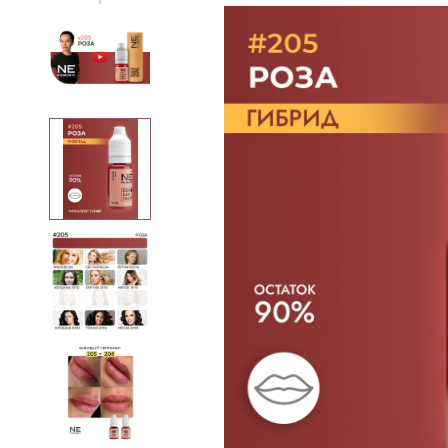
Вам может пригодиться
Специя
для
Р
Трихопигментации
Плакаты
Мерч